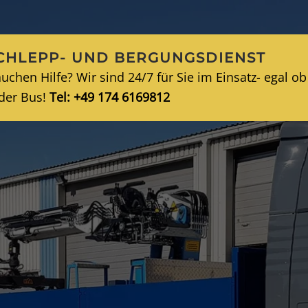
NGEN
ABSCHLEPPDIENST
FUHRPARK
KARRIERE
HUMB
CHLEPP- UND BERGUNGSDIENST
auchen Hilfe? Wir sind 24/7 für Sie im Einsatz- egal o
der Bus!
Tel: +49 174 6169812